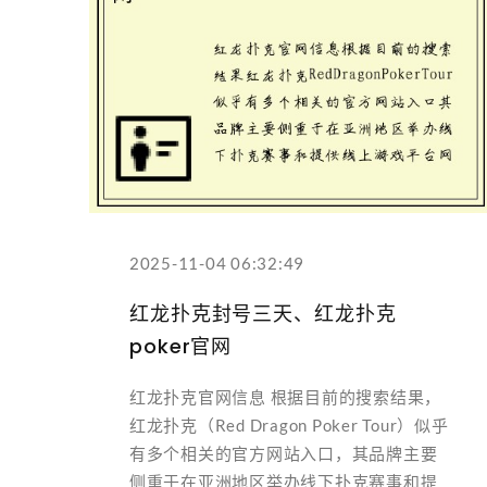
2025-11-04 06:32:49
红龙扑克封号三天、红龙扑克
poker官网
红龙扑克官网信息 根据目前的搜索结果，
红龙扑克（Red Dragon Poker Tour）似乎
有多个相关的官方网站入口，其品牌主要
侧重于在亚洲地区举办线下扑克赛事和提