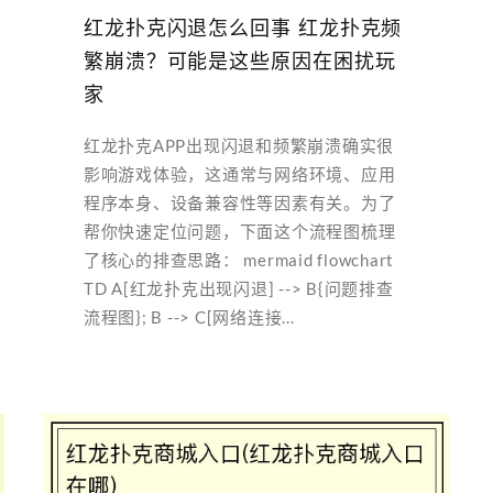
红龙扑克闪退怎么回事 红龙扑克频
繁崩溃？可能是这些原因在困扰玩
家
红龙扑克APP出现闪退和频繁崩溃确实很
影响游戏体验，这通常与网络环境、应用
程序本身、设备兼容性等因素有关。为了
帮你快速定位问题，下面这个流程图梳理
了核心的排查思路： mermaid flowchart
TD A[红龙扑克出现闪退] --> B{问题排查
流程图}; B --> C[网络连接...