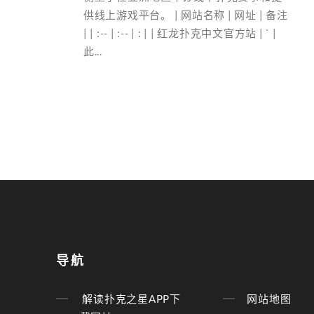
供线上游戏平台。 | 网站名称 | 网址 | 备注
| | :-- | :-- | : | | 红龙扑克中文官方站 | ` |
此...
导航
解读扑克之星APP下
网站地图