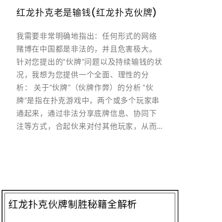
红龙扑克老是输钱(红龙扑克伙牌)
我需要非常明确地指出：任何形式的网络
赌博在中国都是非法的，并且危害极大。
针对您提出的“伙牌”问题以及持续输钱的状
况，我想为您提供一个全面、理性的分
析： 关于“伙牌”（伙牌作弊）的分析 “伙
牌”是指在扑克游戏中，两个或多个玩家串
通起来，通过非法分享底牌信息、协同下
注等方式，合起伙来对付其他玩家，从而...