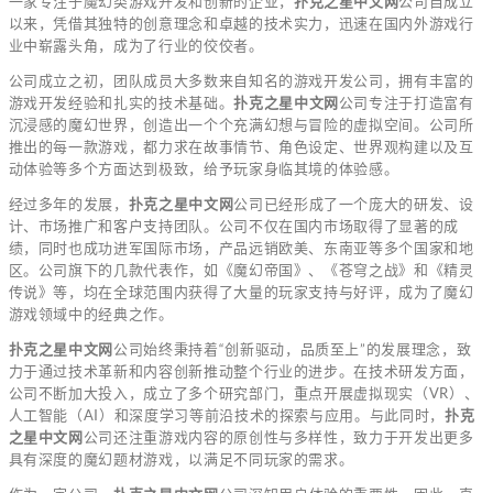
一家专注于魔幻类游戏开发和创新的企业，
扑克之星中文网
公司自成立
以来，凭借其独特的创意理念和卓越的技术实力，迅速在国内外游戏行
业中崭露头角，成为了行业的佼佼者。
公司成立之初，团队成员大多数来自知名的游戏开发公司，拥有丰富的
游戏开发经验和扎实的技术基础。
扑克之星中文网
公司专注于打造富有
沉浸感的魔幻世界，创造出一个个充满幻想与冒险的虚拟空间。公司所
推出的每一款游戏，都力求在故事情节、角色设定、世界观构建以及互
动体验等多个方面达到极致，给予玩家身临其境的体验感。
经过多年的发展，
扑克之星中文网
公司已经形成了一个庞大的研发、设
计、市场推广和客户支持团队。公司不仅在国内市场取得了显著的成
绩，同时也成功进军国际市场，产品远销欧美、东南亚等多个国家和地
区。公司旗下的几款代表作，如《魔幻帝国》、《苍穹之战》和《精灵
传说》等，均在全球范围内获得了大量的玩家支持与好评，成为了魔幻
游戏领域中的经典之作。
扑克之星中文网
公司始终秉持着“创新驱动，品质至上”的发展理念，致
力于通过技术革新和内容创新推动整个行业的进步。在技术研发方面，
公司不断加大投入，成立了多个研究部门，重点开展虚拟现实（VR）、
人工智能（AI）和深度学习等前沿技术的探索与应用。与此同时，
扑克
之星中文网
公司还注重游戏内容的原创性与多样性，致力于开发出更多
具有深度的魔幻题材游戏，以满足不同玩家的需求。